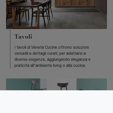
Tavoli
I tavoli di Veneta Cucine offrono soluzioni
versatili e dettagli curati, per adattarsi a
diverse esigenze, aggiungendo eleganza e
praticità all'ambiente living o alla cucina.