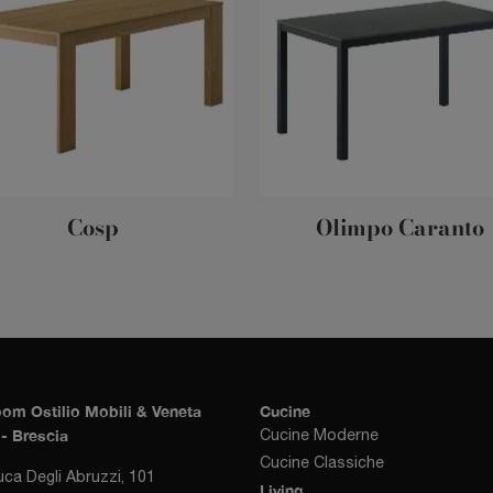
Cosp
Olimpo Caranto
om Ostilio Mobili & Veneta
Cucine
- Brescia
Cucine Moderne
Cucine Classiche
uca Degli Abruzzi, 101
Living