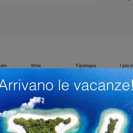
ale
Stile
Tipologia
I più v
 Laminato
Moderni
Fissi
Be
ucine Bergamo
Tavoli Veneta Cucine Sirmione