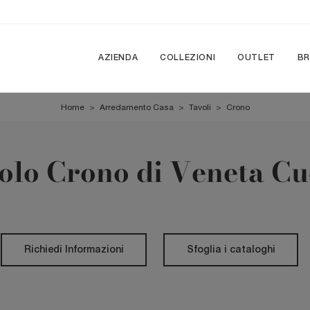
AZIENDA
COLLEZIONI
OUTLET
B
Home
>
Arredamento Casa
>
Tavoli
>
Crono
olo Crono di Veneta Cu
Richiedi Informazioni
Sfoglia i cataloghi