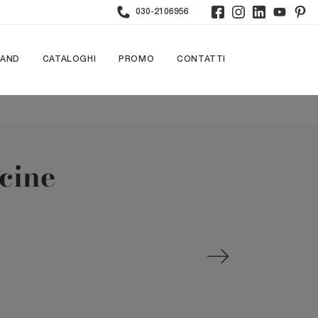
030-2106956
RAND
CATALOGHI
PROMO
CONTATTI
cine