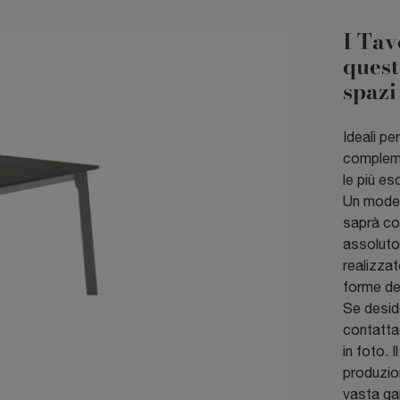
I Tav
quest
spazi
Ideali pe
complemen
le più es
Un modell
saprà co
assoluto 
realizzat
forme de
Se deside
contattac
in foto. 
produzion
vasta gam