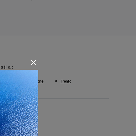
isti a :
rgamo
Sirmione
Trento