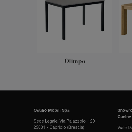
Olimpo
Ostilio Mobili Spa
Showro
Cucine 
Sede Legale: Via Palazzolo, 120
25031 - Capriolo (Brescia)
Viale D