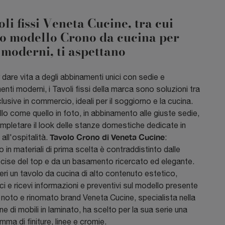
oli fissi Veneta Cucine, tra cui
o modello Crono da cucina per
 moderni, ti aspettano
r dare vita a degli abbinamenti unici con sedie e
ti moderni, i Tavoli fissi della marca sono soluzioni tra
clusive in commercio, ideali per il soggiorno e la cucina.
o come quello in foto, in abbinamento alle giuste sedie,
mpletare il look delle stanze domestiche dedicate in
Tavolo Crono di Veneta Cucine
all'ospitalità.
:
o in materiali di prima scelta è contraddistinto dalle
cise del top e da un basamento ricercato ed elegante.
ri un tavolo da cucina di alto contenuto estetico,
i e ricevi informazioni e preventivi sul modello presente
Il noto e rinomato brand Veneta Cucine, specialista nella
e di mobili in laminato, ha scelto per la sua serie una
ma di finiture, linee e cromie.