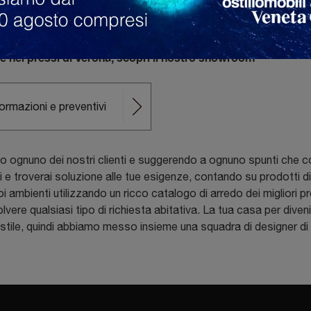
mondo dell'arredo: scegliamo i più quotati brand di settore per 
gni tua precisa richiesta
he nei pressi di Verona, scopri il nostro showroom
formazioni e preventivi
 ognuno dei nostri clienti e suggerendo a ognuno spunti che co
i e troverai soluzione alle tue esigenze, contando su prodotti di
ambienti utilizzando un ricco catalogo di arredo dei migliori p
isolvere qualsiasi tipo di richiesta abitativa. La tua casa per div
uo stile, quindi abbiamo messo insieme una squadra di designer di