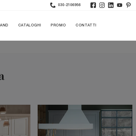
030-2106956
RAND
CATALOGHI
PROMO
CONTATTI
a