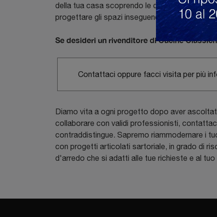
della tua casa scoprendo le diverse novità del 
progettare gli spazi inseguendo i tuoi sogni e o
Se desideri un rivenditore di Cucine Classic
Contattaci oppure facci visita per più in
Diamo vita a ogni progetto dopo aver ascoltato
collaborare con validi professionisti, contattac
contraddistingue. Sapremo riammodernare i tuoi 
con progetti articolati sartoriale, in grado di r
d'arredo che si adatti alle tue richieste e al t