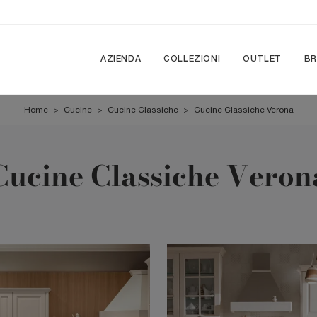
AZIENDA
COLLEZIONI
OUTLET
B
Home
>
Cucine
>
Cucine Classiche
>
Cucine Classiche Verona
Cucine Classiche Veron