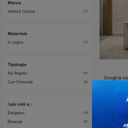
Marca
Veneta Cucine
7
Materiale
In Legno
7
Tipologia
Ad Angolo
4
Con Penisola
3
I più visti a :
Bergamo
3
Brescia
5