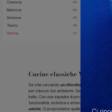
Cremona
2
Mantova
2
Sirmione
3
Trento
3
Verona
3
Cucine classiche Verona
un rifornito negozio di Cuc
Se stai cercando
per ciascun tuo ambiente. Se incontrare i mobili 
belle. Con una squadra di professionisti come i
funzionalità, estetica e attenzione per i part
uniche
. Ci proproniamo quale uno dei più quota