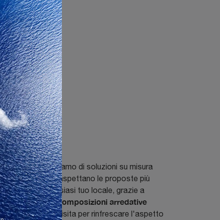
le poiché ci occupiamo di soluzioni su misura
stro store, dove ti aspettano le proposte più
particolare qualsiasi tuo locale, grazie a
suggerirti composizioni arredative
ppiamo
e arredo, facci visita per rinfrescare l'aspetto