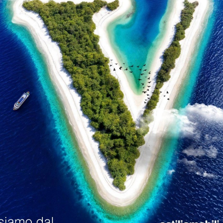
ine Classiche accanto a Verona
, noi saremo il tuo partner idea
ideali per la tua casa ti pare impossibile, non hai visitato il no
l nostro potrai conoscere numerose e preziose idee per rendere 
icolari. Tramite una gamma ampia di arredo, anche su misura, sa
ti show room vicino a casa tua per tutto ciò che riguarda design 