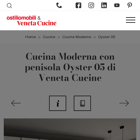
Home
>
Cucine
>
Cucine Moderne
>
Oyster 05
Cucina Moderna con
penisola Oyster 05 di
Veneta Cucine