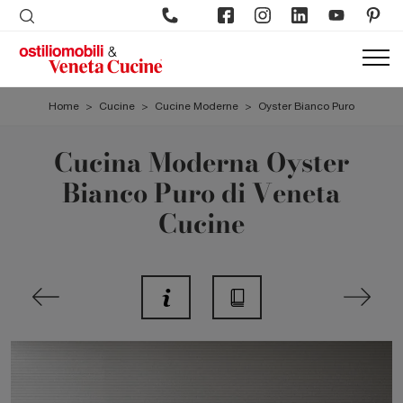
Home
>
Cucine
>
Cucine Moderne
>
Oyster Bianco Puro
Cucina Moderna Oyster
Bianco Puro di Veneta
Cucine