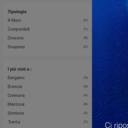
Tipologia
A Muro
2
Componibili
1
Divisorie
8
Sospese
2
I più visti a :
Bergamo
3
Brescia
6
Cremona
4
Mantova
8
Sirmione
4
Trento
7