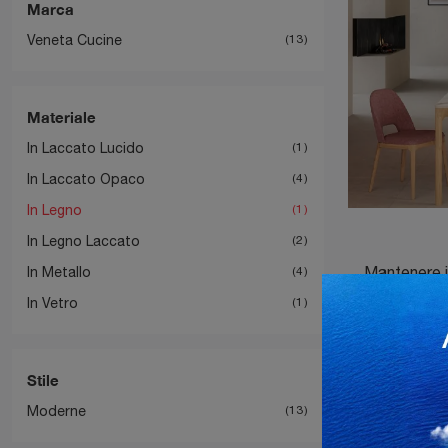
Marca
Veneta Cucine
13
Materiale
In Laccato Lucido
1
In Laccato Opaco
4
In Legno
1
In Legno Laccato
2
In Metallo
4
In Vetro
1
Stile
Moderne
13