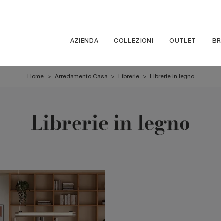
AZIENDA
COLLEZIONI
OUTLET
B
Home
>
Arredamento Casa
>
Librerie
>
Librerie in legno
Librerie in legno