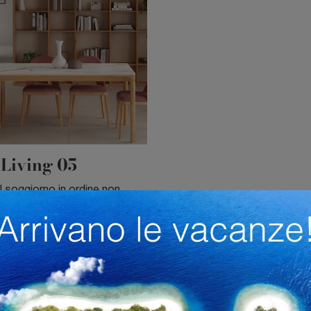
Living 05
Mantenere il soggiorno in ordine non è il suo unico compito: con questa libreria potrai progettare il progetto d'arredo che hai sempre voluto ...