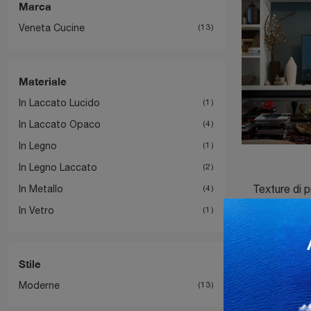
Marca
Veneta Cucine
13
Materiale
In Laccato Lucido
1
In Laccato Opaco
4
In Legno
1
In Legno Laccato
2
In Metallo
4
In Vetro
1
Stile
Moderne
13