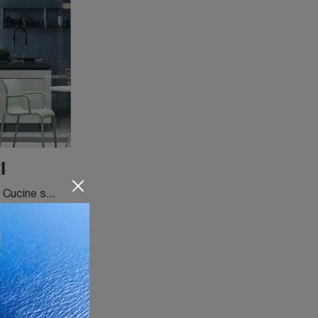
4
Le Librerie sospese Veneta Cucine sono disponibili in varie conformazioni: ad angolo, in linea, sospese e realizzabili su misura per te con ...