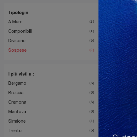
Tipologia
A Muro
2
Componibili
1
Divisorie
8
Sospese
2
I più visti a :
Bergamo
6
Brescia
6
Cremona
6
Mantova
6
Sirmione
4
Trento
5