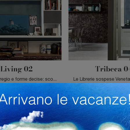
Living 02
Tribeca 0
Texture di pregio e forme decise: scopri la libreria Living 02 di Veneta Cucine tra le più belle Librerie moderne sospese.