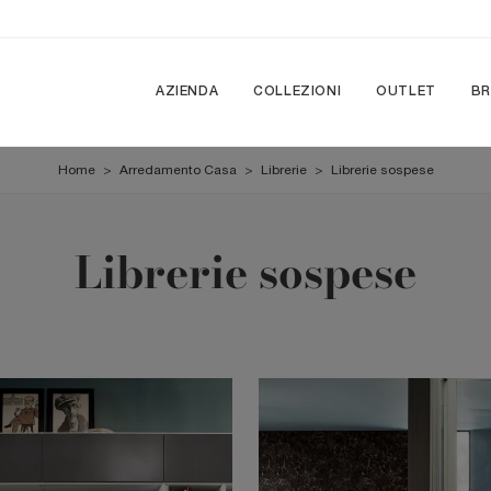
AZIENDA
COLLEZIONI
OUTLET
B
Home
>
Arredamento Casa
>
Librerie
>
Librerie sospese
Librerie sospese