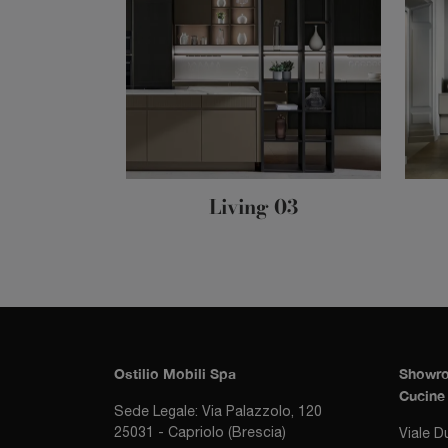
Living 03
Ostilio Mobili Spa
Showro
Cucine 
Sede Legale: Via Palazzolo, 120
25031 - Capriolo (Brescia)
Viale D