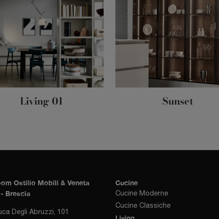
Living 01
Sunset
om Ostilio Mobili & Veneta
Cucine
- Brescia
Cucine Moderne
Cucine Classiche
uca Degli Abruzzi, 101
Living