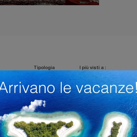
Tipologia
I più visti a :
oderne
Sospese
Bergamo
Trento
 Cucine Trento
Librerie Veneta Cucine Bergamo