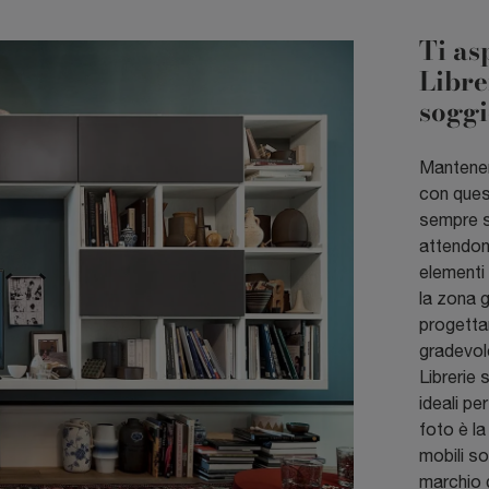
Ti as
Libre
soggi
Mantenere
con quest
sempre s
attendono
elementi 
la zona g
progettar
gradevole
Librerie 
ideali pe
foto è l
mobili so
marchio 