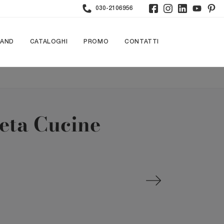
030-2106956
RAND
CATALOGHI
PROMO
CONTATTI
neta Cucine