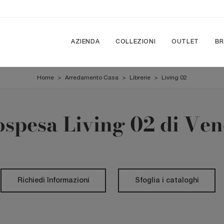
AZIENDA
COLLEZIONI
OUTLET
B
Home
>
Arredamento Casa
>
Librerie
>
Living 02
ospesa Living 02 di Ve
Richiedi Informazioni
Sfoglia i cataloghi