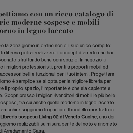
pettiamo con un ricco catalogo di
rie moderne sospese e mobili
orno in legno laccato
 la zona giorno in ordine non è il suo unico compito:
a libreria potrai realizzare il concept d'arredo che hai
ognato sfruttando bene ogni spazio. In negozio ti
 i migliori professionisti, pronti a proporti mobili ed
accessori belli e funzionali per i tuoi interni. Progettare
iorno è semplice se si opta per la migliore libreria per
e il proprio spazio, l'importante è che sia capiente e
. Scopri presso i migliori rivenditori di mobili le più belle
sospese, tra cui anche quelle moderne in legno laccato
r arricchire soggiorni di ogni tipo. Il modello mostrato in
Libreria sospesa Living 02 di Veneta Cucine
a
, uno dei
ggiorno realizzabili su misura per te del noto e rinomato
di Arredamento Casa.