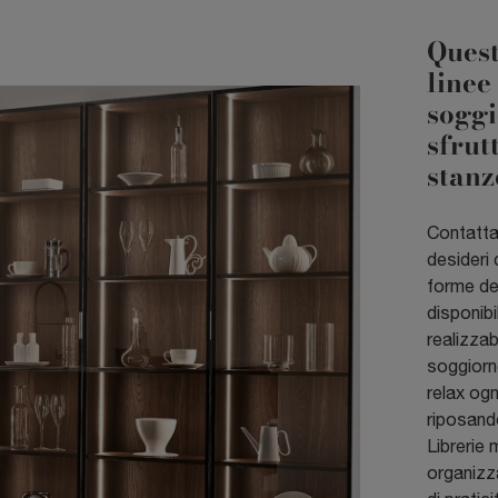
Quest
linee
soggi
sfrut
stanz
Contattac
desideri 
forme de
disponibi
realizzab
soggiorno
relax ogn
riposando
Librerie
organizz