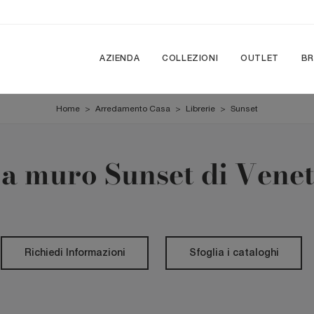
AZIENDA
COLLEZIONI
OUTLET
B
Home
>
Arredamento Casa
>
Librerie
>
Sunset
 a muro Sunset di Vene
Richiedi Informazioni
Sfoglia i cataloghi