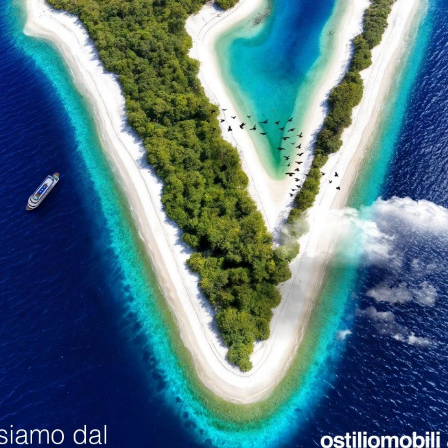
 Cucine Mantova
Librerie Veneta Cucine Cremona
loghi
Richiedi M