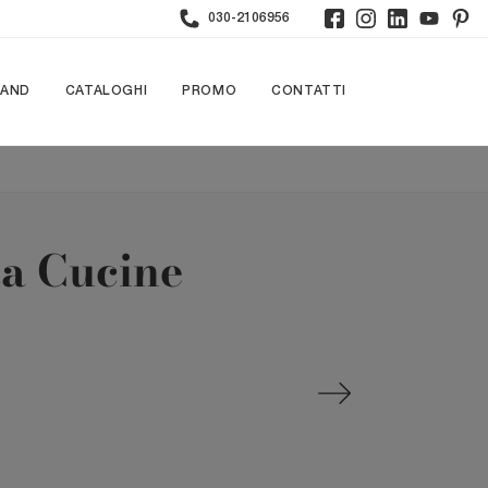
030-2106956
RAND
CATALOGHI
PROMO
CONTATTI
ta Cucine