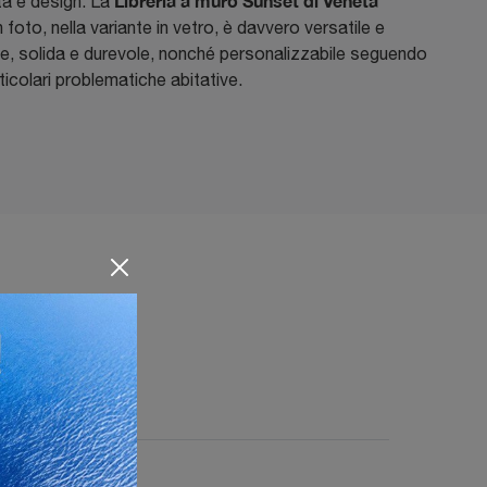
Libreria a muro Sunset di Veneta
ità e design. La
n foto, nella variante in vetro, è davvero versatile e
le, solida e durevole, nonché personalizzabile seguendo
rticolari problematiche abitative.
Trento