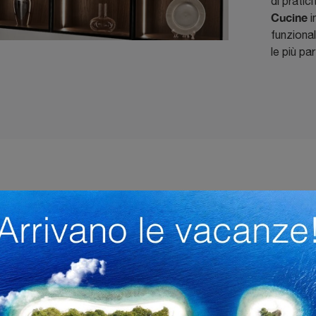
di pratic
Cucine
i
funziona
le più pa
Tipologia
I più visti a :
derne
A Muro
Cremona
Mantova