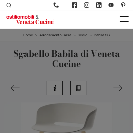
Home
>
Arredamento Casa
>
Sedie
>
Babila SG
Sgabello Babila di Veneta
Cucine