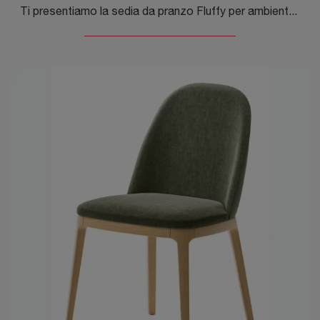
Ti presentiamo la sedia da pranzo Fluffy per ambientazioni moderne, tra le più originali Sedie fisse di Veneta Cucine.