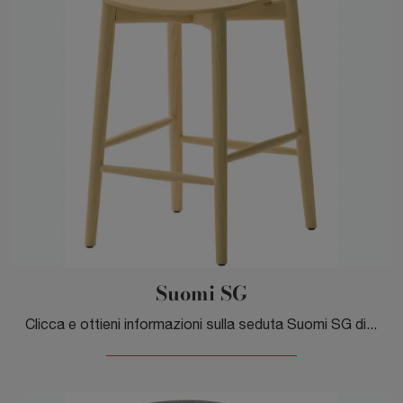
Suomi SG
Clicca e ottieni informazioni sulla seduta Suomi SG di Veneta Cucine in legno: le più esclusive Sedie sgabelli moderne ti attendono.