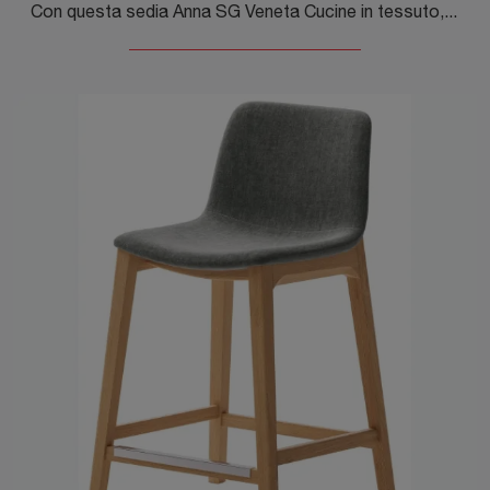
Con questa sedia Anna SG Veneta Cucine in tessuto, una tra le nostre sedute sgabelli moderne, potrai completare i tuoi locali.