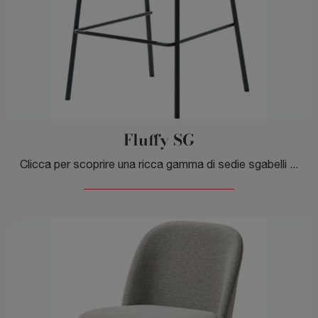
Fluffy SG
Clicca per scoprire una ricca gamma di sedie sgabelli per stanze moderne: il modello Fluffy SG di Veneta Cucine ti sta aspettando!