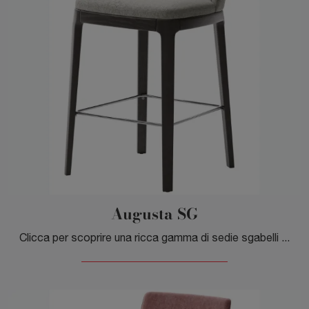
Augusta SG
Clicca per scoprire una ricca gamma di sedie sgabelli per stanze moderne: il modello Augusta SG di Veneta Cucine ti attende!