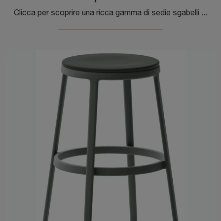
Clicca per scoprire una ricca gamma di sedie sgabelli per stanze moderne: il modello Spool SG di Veneta Cucine ti aspetta!