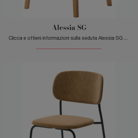
Alessia SG
Clicca e ottieni informazioni sulla seduta Alessia SG di Veneta Cucine in tessuto: le più originali Sedie sgabelli moderne ti attendono.