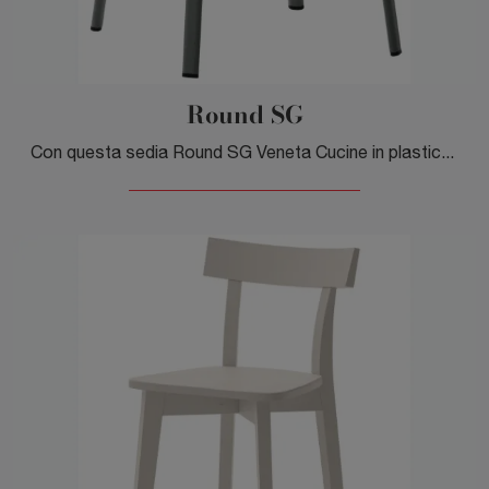
Round SG
Con questa sedia Round SG Veneta Cucine in plastica, una delle nostre sedute sgabelli moderne, potrai completare i tuoi locali.