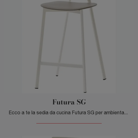
Futura SG
Ecco a te la sedia da cucina Futura SG per ambientazioni moderne, tra le più originali Sedie sgabelli di Veneta Cucine.