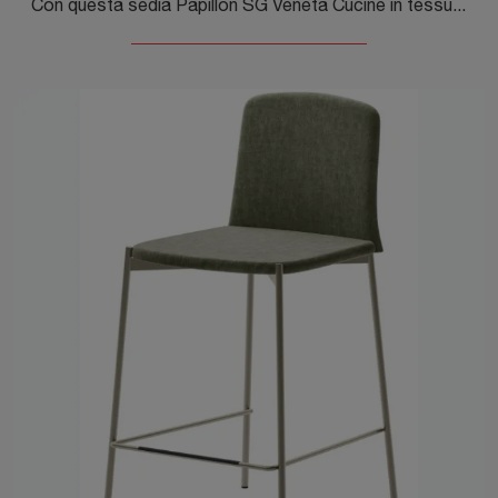
Con questa sedia Papillon SG Veneta Cucine in tessuto, una tra le nostre sedute sgabelli moderne, potrai arricchire i tuoi locali.