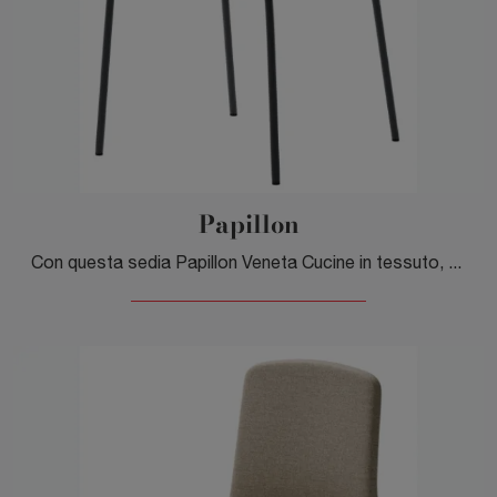
Papillon
Con questa sedia Papillon Veneta Cucine in tessuto, una delle nostre sedute fisse moderne, potrai arricchire i tuoi locali.