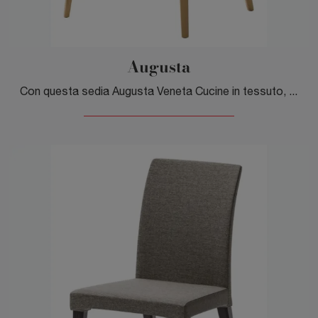
Augusta
Con questa sedia Augusta Veneta Cucine in tessuto, una delle nostre sedute fisse moderne, potrai completare i tuoi locali.