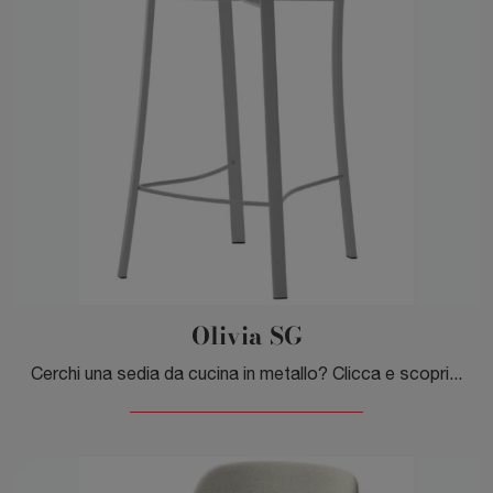
Olivia SG
Cerchi una sedia da cucina in metallo? Clicca e scopri il modello Olivia SG di Veneta Cucine per completare i tuoi interni al meglio.