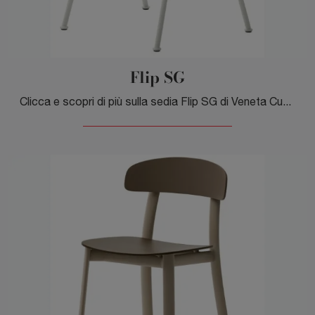
Flip SG
Clicca e scopri di più sulla sedia Flip SG di Veneta Cucine in plastica: le più originali Sedie sgabelli moderne ti aspettano.