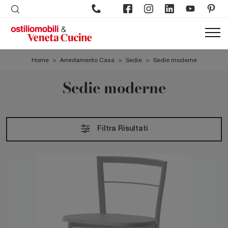
Home
>
Arredamento Casa
>
Sedie
>
Sedie moderne
Sedie moderne
Filtra Risultati