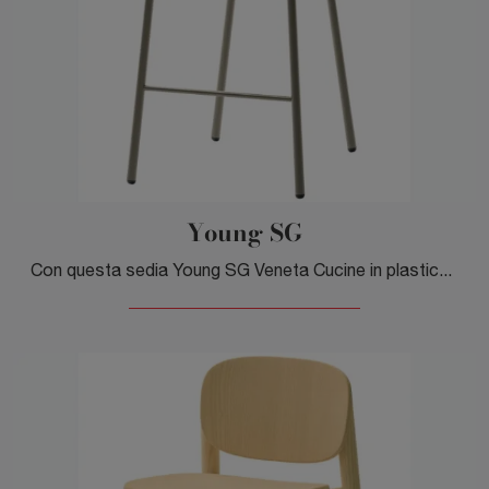
Young SG
Con questa sedia Young SG Veneta Cucine in plastica, una tra le nostre sedute sgabelli moderne, potrai arricchire i tuoi locali.