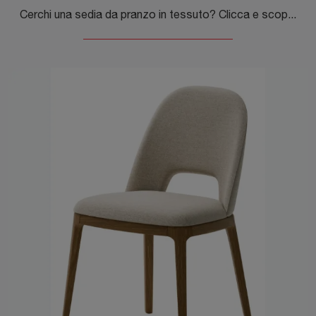
Cerchi una sedia da pranzo in tessuto? Clicca e scopri il modello Alberta di Veneta Cucine per ultimare i tuoi locali alla perfezione.