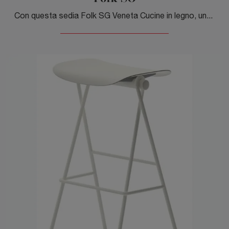
Con questa sedia Folk SG Veneta Cucine in legno, una tra le nostre sedute sgabelli moderne, potrai completare i tuoi spazi.