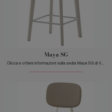
Maya SG
Clicca e ottieni informazioni sulla sedia Maya SG di Veneta Cucine in legno: le più esclusive Sedie sgabelli moderne ti attendono.