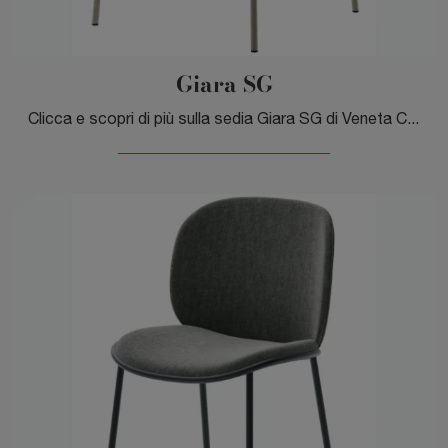
Giara SG
Clicca e scopri di più sulla sedia Giara SG di Veneta Cucine in tessuto: le più originali Sedie sgabelli moderne ti aspettano.