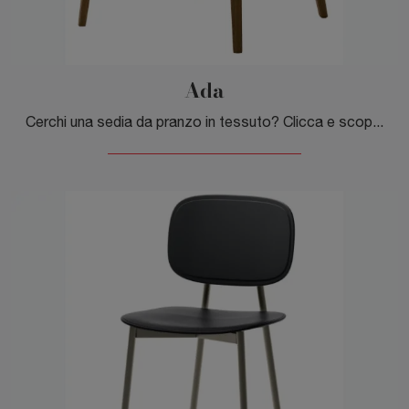
Ada
Cerchi una sedia da pranzo in tessuto? Clicca e scopri il modello Ada di Veneta Cucine per completare i tuoi spazi al meglio.