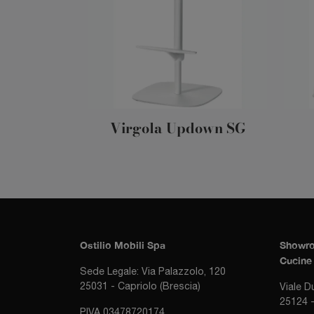
Virgola Updown SG
Ostilio Mobili Spa
Showro
Cucine 
Sede Legale: Via Palazzolo, 120
25031 - Capriolo (Brescia)
Viale D
25124 -
P.IVA 03478720174