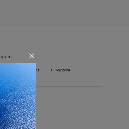
isti a :
escia
Cremona
Mantova