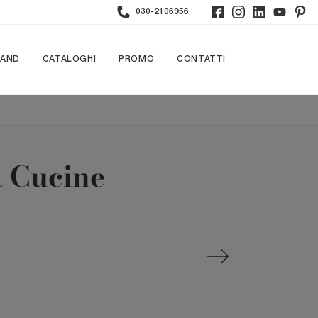
030-2106956
RAND
CATALOGHI
PROMO
CONTATTI
a Cucine