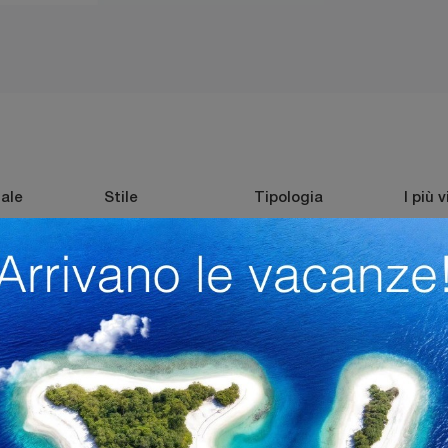
ale
Stile
Tipologia
I più v
Plastica
Moderne
Impilabili
Br
ucine Mantova
Sedie Veneta Cucine Cremona