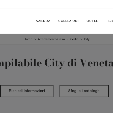
AZIENDA
COLLEZIONI
OUTLET
B
Home
>
Arredamento Casa
>
Sedie
>
City
mpilabile City di Venet
Richiedi Informazioni
Sfoglia i cataloghi