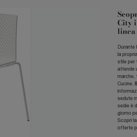
Scopr
City 
linea
Durante l
la propri
stile per
attende 
marche, t
S
Cucine.
informazi
sedute m
sedie è d
giorno pe
Scopri la
offerte pe