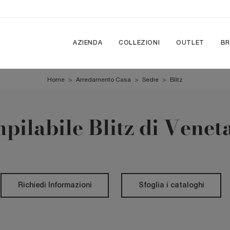
AZIENDA
COLLEZIONI
OUTLET
B
Home
>
Arredamento Casa
>
Sedie
>
Blitz
mpilabile Blitz di Venet
Richiedi Informazioni
Sfoglia i cataloghi