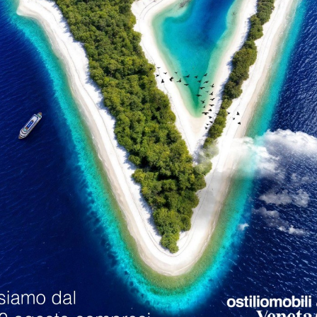
ucine Bergamo
Sedie Veneta Cucine Sirmione
loghi
Richiedi M