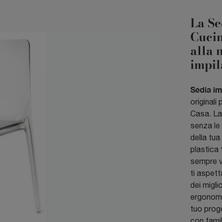
La Se
Cucin
alla 
impil
Sedia im
original
Casa. La 
senza le 
della tua
plastica 
sempre v
ti aspett
dei migli
ergonomi
tuo proge
con famil