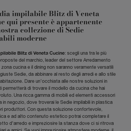
dia impilabile Blitz di Veneta
e qui presente è appartenente
nostra collezione di Sedie
abili moderne
pilabile Blitz di Veneta Cucine
: scegli una tra le più
i proposte del marchio, leader del settore Arredamento
zona cucina e il dining non saranno veramente versatili
giuste Sedie, da abbinare al resto degli arredi e allo stile
 abitazione. Dare un'occhiata alle nostre soluzioni in
ti permetterà di trovare il modello da cucina che hai
oluto. Una ricca gamma di mobili ed elementi accessori
a in negozio, dove troverai le Sedie impilabili in plastica
ori produttori. Con questa soluzione confortevole,
ca e ad alto contenuto estetico potrai completare il
tto d'arredo e impreziosire la stanza dove ci si ritrova
iari e amici. Se vuoi impreziosire atmosfere moderne, il