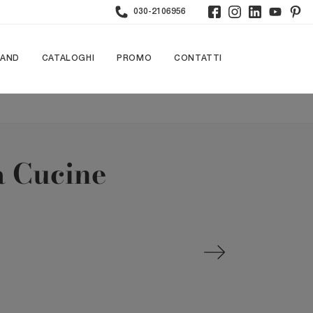
030-2106956
RAND
CATALOGHI
PROMO
CONTATTI
a Cucine