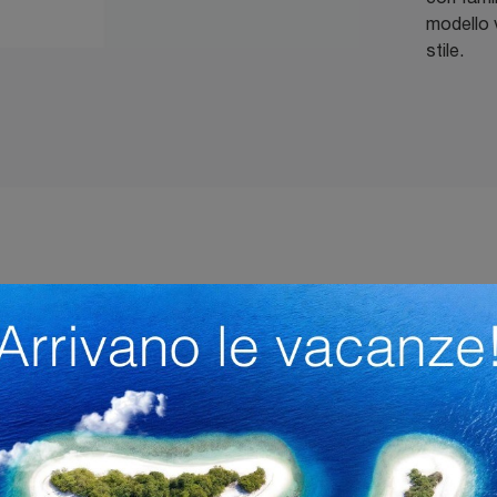
modello v
stile.
ale
Stile
Tipologia
I più v
Plastica
Moderne
Impilabili
Be