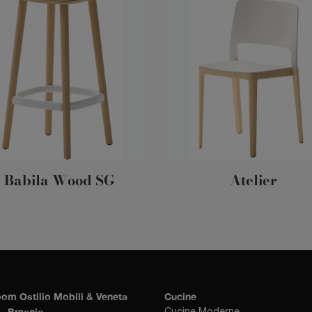
Babila Wood SG
Atelier
om Ostilio Mobili & Veneta
Cucine
- Brescia
Cucine Moderne