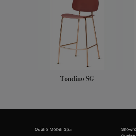
Tondino SG
Ostilio Mobili Spa
Showro
Cucine 