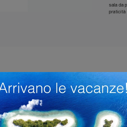
sala da p
praticità
ale
Stile
Tipologia
I più v
Tessuto
Moderne
Fisse
Be