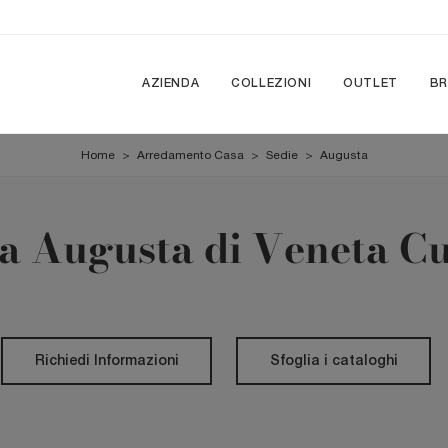
AZIENDA
COLLEZIONI
OUTLET
B
Home
>
Arredamento Casa
>
Sedie
>
Augusta
a Augusta di Veneta C
Richiedi Informazioni
Sfoglia i cataloghi