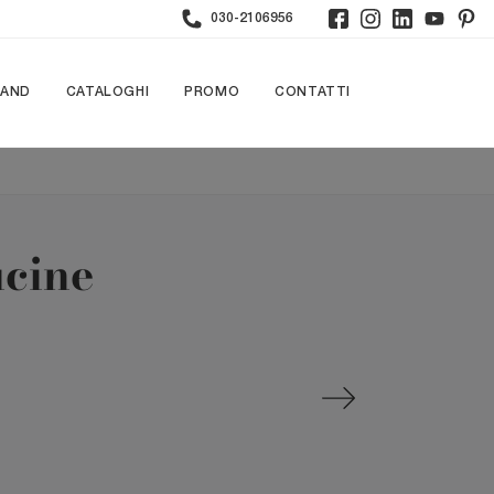
030-2106956
RAND
CATALOGHI
PROMO
CONTATTI
ucine