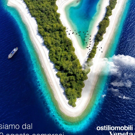
cine Trento
Sedie Veneta Cucine Bergamo
loghi
Richiedi M