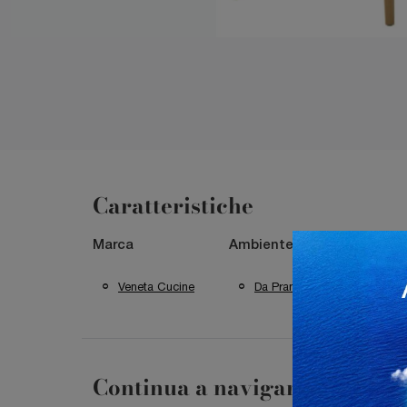
Caratteristiche
Marca
Ambiente
Materi
Veneta Cucine
Da Pranzo
In 
Continua a navigare