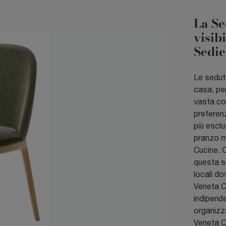
La Se
visib
Sedie
Le sedute
casa, pe
vasta col
preferen
più esclu
pranzo m
Cucine. 
questa se
locali do
Veneta C
indipende
organizza
Veneta Cu