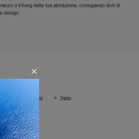
ranzo o il living della tua abitazione, coniugando doti di
 e design.
isti a :
rgamo
Brescia
Trento