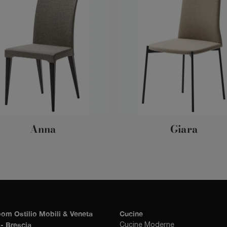
Anna
Giara
om Ostilio Mobili & Veneta
Cucine
- Brescia
Cucine Moderne