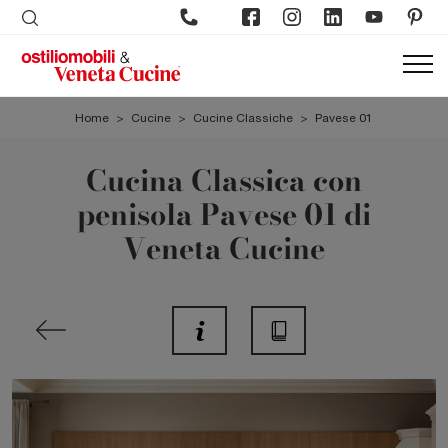
Home
>
Cucine
>
Cucine Classiche
>
Pavese 01
Cucina Classica con
penisola Pavese 01 di
Veneta Cucine