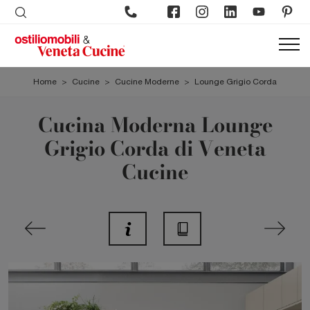
Home
>
Cucine
>
Cucine Moderne
>
Lounge Grigio Corda
Cucina Moderna Lounge
Grigio Corda di Veneta
Cucine