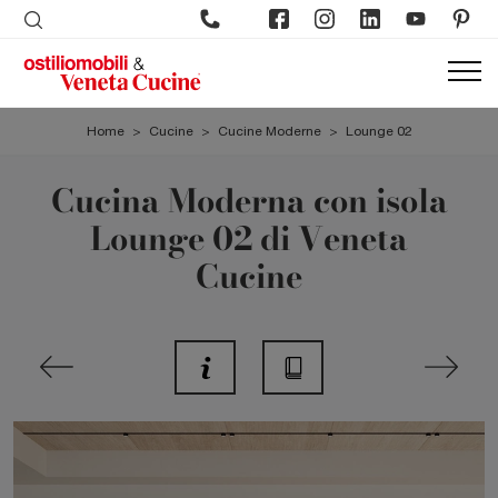
Home
>
Cucine
>
Cucine Moderne
>
Lounge 02
Cucina Moderna con isola
Lounge 02 di Veneta
Cucine